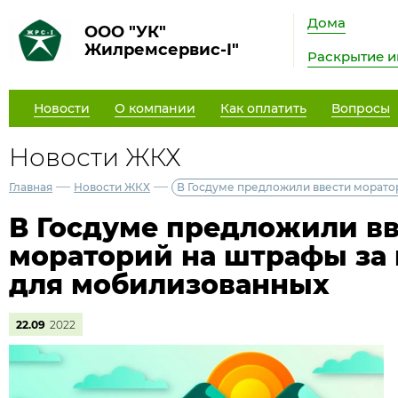
Дома
ООО "УК"
Жилремсервис-I"
Раскрытие 
Новости
О компании
Как оплатить
Вопросы
Новости ЖКХ
—
—
Главная
Новости ЖКХ
В Госдуме предложили ввести морато
В Госдуме предложили в
мораторий на штрафы за
для мобилизованных
22.09
2022