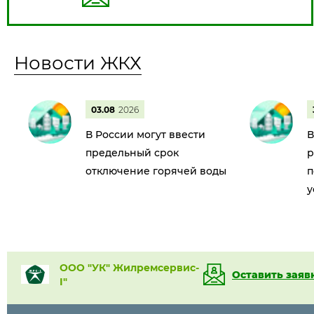
Новости ЖКХ
03.08
2026
В России могут ввести
В
предельный срок
р
отключение горячей воды
п
у
ООО "УК" Жилремсервис-
Оставить заяв
I"