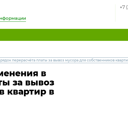
+7 
информации
рядок перерасчёта платы за вывоз мусора для собственников кварт
менения в
ты за вывоз
в квартир в