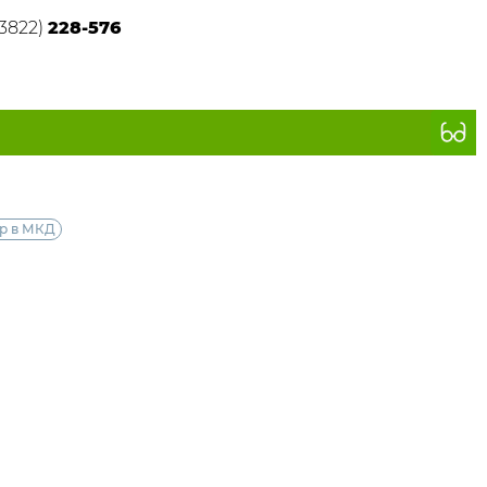
(3822)
228-576
ир в МКД