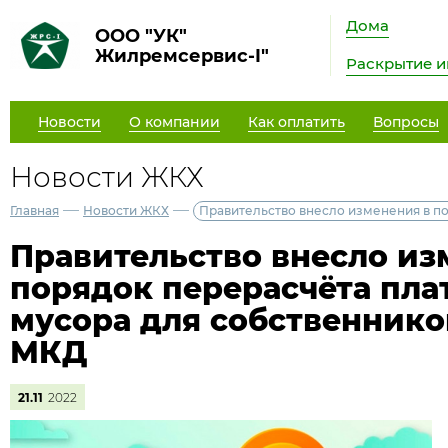
Дома
ООО "УК"
Жилремсервис-I"
Раскрытие 
Новости
О компании
Как оплатить
Вопросы
Новости ЖКХ
—
—
Главная
Новости ЖКХ
Правительство внесло изменения в по
Правительство внесло из
порядок перерасчёта пла
мусора для собственнико
МКД
21.11
2022