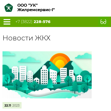
ООО "УК"
Жилремсервис-I"
+7 (3822)
228-576
Новости ЖКХ
22.11
2023